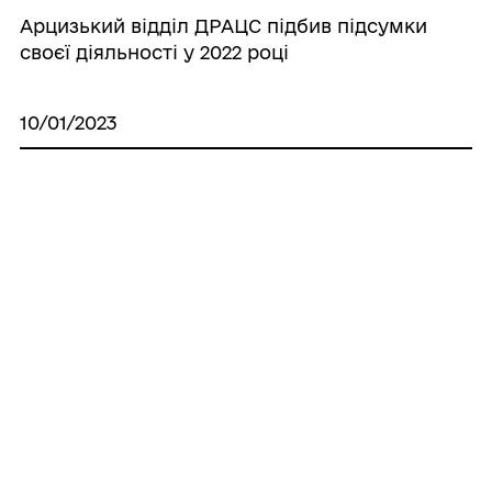
Арцизький відділ ДРАЦС підбив підсумки
своєї діяльності у 2022 році
10/01/2023
Я ДЯКУЮ ТОБІ, СОЛДАТЕ, ЗА СВЯТИЙ
ВЕЧІР В ТЕПЛІЙ ХАТІ, І ЗА РІЗДВО ІЗ
КОЛЯДОЮ: НАДЕЖДІВСЬКИЙ ЛІЦЕЙ
ВІДПРАВИВ ЧЕРГОВУ ДОПОМОГУ
ЗАХИСНИКАМ НА ПЕРЕДОВУ
Усі новини
ГРОМАДА